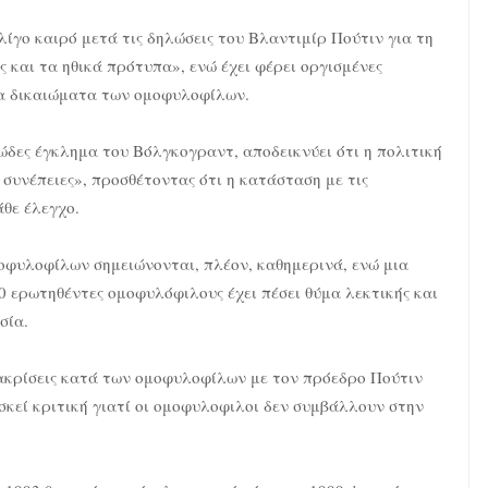
λίγο καιρό μετά τις δηλώσεις του Βλαντιμίρ Πούτιν για τη
ς και τα ηθικά πρότυπα», ενώ έχει φέρει οργισμένες
τα δικαιώματα των oμoφυλoφίλων.
ώδες έγκλημα του Βόλγκογραντ, αποδεικνύει ότι η πολιτική
 συνέπειες», προσθέτοντας ότι η κατάσταση με τις
άθε έλεγχο.
μοφυλοφίλων σημειώνονται, πλέον, καθημερινά, ενώ μια
 ερωτηθέντες ομοφυλόφιλους έχει πέσει θύμα λεκτικής και
σία.
ιακρίσεις κατά των oμoφυλoφίλων με τον πρόεδρο Πούτιν
σκεί κριτική γιατί οι oμoφυλoφιλoι δεν συμβάλλουν στην