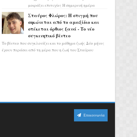
μοιράζει επιτυχίες Η σημερινή ημέρα
κρύβει τεράστιες δυναμικές,
Σταύρος Φλώρος: Η στιγμή που
αποδεικνύοντας πως η πραγματική
σηκώνεται από το αμαξίδιο και
επιτυχί...
στέκεται όρθιος ξανά - Το νέο
συγκινητικό βίντεο
Το βίντεο που συγκλονίζει και το μάθημα ζωής Δύο μήνες
έχουν περάσει από τη μέρα που η ζωή του Σταύρου
Φλώρου άλλαξε για πάντα. Ο πρώην...
Επικοινωνία