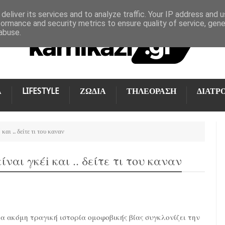
deliver its services and to analyze traffic. Your IP address and 
formance and security metrics to ensure quality of service, gen
abuse.
Α
LIFESTYLE
ΖΩΔΙΑ
ΤΗΛΕΟΡΑΣΗ
ΔΙΑΤΡ
και .. δείτε τι του καναν
ναι γκέi και .. δείτε τι του καναν
α ακόμη τραγική ιστορία ομοφοβικής βίας συγκλονίζει την