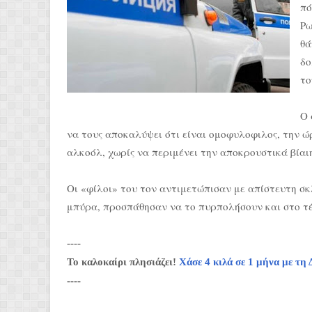
πό
Ρω
θά
δο
το
Ο 
να τους αποκαλύψει ότι είναι oμoφυλoφιλoς, την ώ
αλκοόλ, χωρίς να περιμένει την αποκρουστικά βίαι
Οι «φίλοι» του τον αντιμετώπισαν με απίστευτη σ
μπύρα, προσπάθησαν να το πυρπολήσουν και στο τέ
----
Το καλοκαίρι πλησιάζει!
Χάσε 4 κιλά σε 1 μήνα με 
----