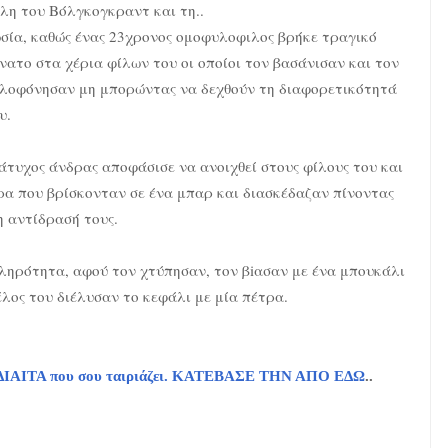
λη του Βόλγκογκραντ και τη..
σία, καθώς ένας 23χρονος oμoφυλoφιλoς βρήκε τραγικό
νατο στα χέρια φίλων του οι οποίοι τον βασάνισαν και τον
λοφόνησαν μη μπορώντας να δεχθούν τη διαφορετικότητά
υ.
άτυχος άνδρας αποφάσισε να ανοιχθεί στους φίλους του και
ρα που βρίσκονταν σε ένα μπαρ και διασκέδαζαν πίνοντας
η αντίδρασή τους.
κληρότητα, αφού τον χτύπησαν, τον βiασαν με ένα μπουκάλι
λος του διέλυσαν το κεφάλι με μία πέτρα.
τη ΔΙΑΙΤΑ που σου ταιριάζει. ΚΑΤΕΒΑΣΕ ΤΗΝ ΑΠΟ ΕΔΩ
..