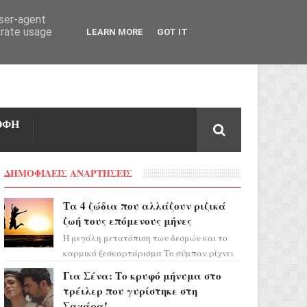
user-agent
erate usage
LEARN MORE
GOT IT
ΟΦΗ
ΔΗΜΟΦΙΛΕΙΣ ΑΝΑΡΤΗΣΕΙΣ
Τα 4 ζώδια που αλλάζουν ριζικά
ζωή τους επόμενους μήνες
Η μεγάλη μετατόπιση των δεσμών και το
καρμικό ξεσκαρτάρισμα Το σύμπαν ρίχνει
τα χαρτιά του και η αστρολόγος Έλενορ
Για Σένα: Το κρυφό μήνυμα στο
προειδοποιεί: οι σελην...
τρέιλερ που γυρίστηκε στη
Σαχάρα!