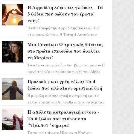
Ελένη στη σειρά «Μια νύχτα μόνο», θα
Η Αφροδίτη λύνει τις γλώσσες - Τα
πρέπει τώρα να προετοιμαστο...
3 ζώδια που σώζουν τον έρωτά
τους!
Η επιστροφή της Αφροδίτης βάζει φωτιά
στις αποκαλύψεις Η Τρίτη 4 Αυγούστου
αποτελεί ένα τεράστιο αστρολογικό
Μια Γυναίκα: Ο τραγικός θάνατος
ορόσημο, καθώς η Αφροδίτη πρ...
στο πρώτο επεισόδιο που διαλύει
τη Μαρίνα!
Το απέραντο γαλάζιο που βάφεται μαύρο Η
αρχή της νέας υπερπαραγωγής του Alpha
μας ταξιδεύει σε ένα ειδυλλιακό σκηνικό,
Προδοσίες και χρέη τέλος: Τα 4
πλημμυρισμένο από...
ζώδια που αλλάζουν οριστικά ζωή
Η μεγάλη αστρολογική ανατροπή και το
τέλος του πόνου Αν νιώθατε πως το σύμπαν
σάς έχει βάλει στο σημάδι, ήρθε η ώρα να
Η απόλυτη αστρολογική εύνοια -
πάρετε μια βαθιά α...
Τα 6 ζώδια που πιάνουν το
"τζάκποτ" σήμερα!
Το χρυσό τρίγωνο Ήλιου και Κρόνου