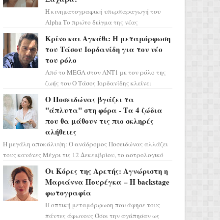
Η κινηματογραφική υπερπαραγωγή του
Alpha Το πρώτο δείγμα της νέας
δραματικής σειράς μόλις κυκλοφόρησε και
Κρίνο και Αγκάθι: Η μεταμόρφωση
η αισθητική του ξεπερνά κάθε π...
του Τάσου Ιορδανίδη για τον νέο
του ρόλο
Από το MEGA στον ΑΝΤ1 με τον ρόλο της
ζωής του Ο Τάσος Ιορδανίδης κλείνει
οριστικά το κεφάλαιο της τεράστιας
Ο Ποσειδώνας βγάζει τα
επιτυχίας «Μια Νύχτα Μόνο» ...
"άπλυτα" στη φόρα - Τα 4 ζώδια
που θα μάθουν τις πιο σκληρές
αλήθειες
Η μεγάλη αποκάλυψη: Ο ανάδρομος Ποσειδώνας αλλάζει
τους κανόνες Μέχρι τις 12 Δεκεμβρίου, το αστρολογικό
σκηνικό θυμίζει ταινία μυστηρίου ...
Οι Κόρες της Αρετής: Αγνώριστη η
Μαριάννα Πουρέγκα – H backstage
φωτογραφία
Η οπτική μεταμόρφωση που άφησε τους
πάντες άφωνους Όσοι την αγάπησαν ως