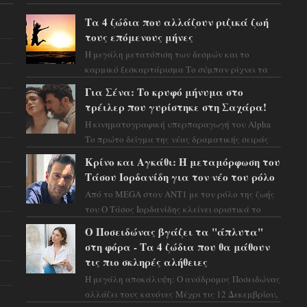
Τα 4 ζώδια που αλλάζουν ριζικά ζωή
τους επόμενους μήνες
Η μεγάλη μετατόπιση των δεσμών και το
καρμικό ξεσκαρτάρισμα Το σύμπαν ρίχνει τα
χαρτιά του και η αστρολόγος Έλενορ
Για Σένα: Το κρυφό μήνυμα στο
προειδοποιεί: οι σελην...
τρέιλερ που γυρίστηκε στη Σαχάρα!
Η κινηματογραφική υπερπαραγωγή του Alpha
Το πρώτο δείγμα της νέας δραματικής σειράς
μόλις κυκλοφόρησε και η αισθητική του ξεπερνά
Κρίνο και Αγκάθι: Η μεταμόρφωση του
κάθε π...
Τάσου Ιορδανίδη για τον νέο του ρόλο
Από το MEGA στον ΑΝΤ1 με τον ρόλο της ζωής
του Ο Τάσος Ιορδανίδης κλείνει οριστικά το
κεφάλαιο της τεράστιας επιτυχίας «Μια Νύχτα
Ο Ποσειδώνας βγάζει τα "άπλυτα"
Μόνο» ...
στη φόρα - Τα 4 ζώδια που θα μάθουν
τις πιο σκληρές αλήθειες
Η μεγάλη αποκάλυψη: Ο ανάδρομος Ποσειδώνας
αλλάζει τους κανόνες Μέχρι τις 12 Δεκεμβρίου,