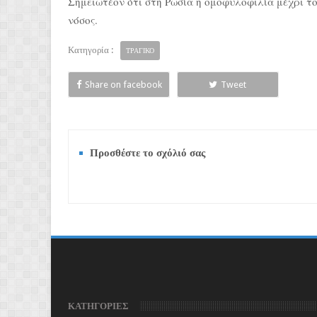
Σημειωτέον ότι στη Ρωσία η oμoφυλoφιλία μέχρι τ
νόσος.
Κατηγορία :
ΤΡΑΓΙΚΟ
Share on facebook
Tweet
Προσθέστε το σχόλιό σας
ΚΑΤΗΓΟΡΙΕΣ