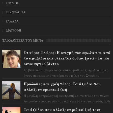
ΚΟΣΜΟΣ
ΤΕΧΝΟΛΟΓΙΑ
ΕΛΛΑΔΑ
ΔΙΑΤΡΟΦΗ
ΤΑ ΚΑΛΥΤΕΡΑ ΤΟΥ ΜΗΝΑ
Σταύρος Φλώρος: Η στιγμή που σηκώνεται από
το αμαξίδιο και στέκεται όρθιος ξανά - Το νέο
συγκινητικό βίντεο
Το βίντεο που συγκλονίζει και το μάθημα ζωής Δύο μήνες
έχουν περάσει από τη μέρα που η ζωή του Σταύρου
Φλώρου άλλαξε για πάντα. Ο πρώην...
Προδοσίες και χρέη τέλος: Τα 4 ζώδια που
αλλάζουν οριστικά ζωή
Η μεγάλη αστρολογική ανατροπή και το τέλος του πόνου
Αν νιώθατε πως το σύμπαν σάς έχει βάλει στο σημάδι, ήρθε
η ώρα να πάρετε μια βαθιά α...
Τα 4 ζώδια που αλλάζουν ριζικά ζωή τους