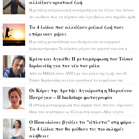
αλλάζουν οριστικά ζωή
Η μεγάλη αστρολογική ανατροπή και το τέλος του πόνου
Αν νιώθατε πως το σύμπαν σάς έχει βάλει στο σημάδι, ήρθε
η ώρα να πάρετε μια βαθιά α...
Τα 4 ζώδια που αλλάζουν ριζικά ζωή τους
επόμενους μήνες
Η μεγάλη μετατόπιση των δεσμών και το καρμικό
ξεσκαρτάρισμα Το σύμπαν ρίχνει τα χαρτιά του και η
αστρολόγος Έλενορ προειδοποιεί: οι σελην...
Κρίνο και Αγκάθι: Η μεταμόρφωση του Τάσου
Ιορδανίδη για τον νέο του ρόλο
Από το MEGA στον ΑΝΤ1 με τον ρόλο της ζωής του Ο
Τάσος Ιορδανίδης κλείνει οριστικά το κεφάλαιο της
τεράστιας επιτυχίας «Μια Νύχτα Μόνο» ...
Οι Κόρες της Αρετής: Αγνώριστη η Μαριάννα
Πουρέγκα – H backstage φωτογραφία
Η οπτική μεταμόρφωση που άφησε τους πάντες άφωνους
Όσοι την αγάπησαν ως Ελένη στη σειρά «Μια νύχτα
μόνο», θα πρέπει τώρα να προετοιμαστο...
Ο Ποσειδώνας βγάζει τα "άπλυτα" στη φόρα -
Τα 4 ζώδια που θα μάθουν τις πιο σκληρές
αλήθειες