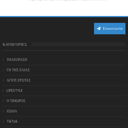
ειδυλλιακό σκηνικό, πλημμυρισμένο από...
Επικοινωνία
ΚΑΤΗΓΟΡΙΕΣ
ΤΗΛΕΟΡΑΣΗ
ΓΗ ΤΗΣ ΕΛΙΑΣ
ΑΓΙΟΣ ΕΡΩΤΑΣ
LIFESTYLE
Ο ΤΙΜΩΡΟΣ
ΖΩΔΙΑ
TikTok