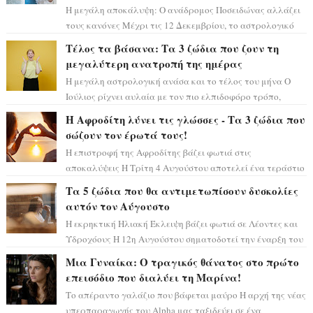
Η μεγάλη αποκάλυψη: Ο ανάδρομος Ποσειδώνας αλλάζει
τους κανόνες Μέχρι τις 12 Δεκεμβρίου, το αστρολογικό
σκηνικό θυμίζει ταινία μυστηρίου ...
Τέλος τα βάσανα: Τα 3 ζώδια που ζουν τη
μεγαλύτερη ανατροπή της ημέρας
Η μεγάλη αστρολογική ανάσα και το τέλος του μήνα Ο
Ιούλιος ρίχνει αυλαία με τον πιο ελπιδοφόρο τρόπο,
καθώς η Σελήνη περνάει στο ζώδιο τω...
Η Αφροδίτη λύνει τις γλώσσες - Τα 3 ζώδια που
σώζουν τον έρωτά τους!
Η επιστροφή της Αφροδίτης βάζει φωτιά στις
αποκαλύψεις Η Τρίτη 4 Αυγούστου αποτελεί ένα τεράστιο
αστρολογικό ορόσημο, καθώς η Αφροδίτη πρ...
Τα 5 ζώδια που θα αντιμετωπίσουν δυσκολίες
αυτόν τον Αύγουστο
Η εκρηκτική Ηλιακή Έκλειψη βάζει φωτιά σε Λέοντες και
Υδροχόους Η 12η Αυγούστου σηματοδοτεί την έναρξη του
αστρολογικού χάους, καθώς η Ηλια...
Μια Γυναίκα: Ο τραγικός θάνατος στο πρώτο
επεισόδιο που διαλύει τη Μαρίνα!
Το απέραντο γαλάζιο που βάφεται μαύρο Η αρχή της νέας
υπερπαραγωγής του Alpha μας ταξιδεύει σε ένα