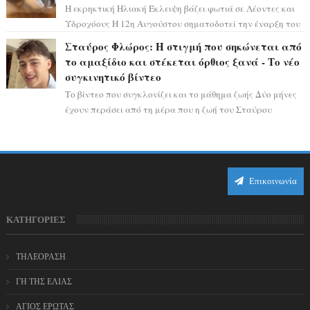
Η εκρηκτική Ηλιακή Έκλειψη βάζει φωτιά σε Λέοντες και
Υδροχόους Η 12η Αυγούστου σηματοδοτεί την έναρξη του
αστρολογικού χάους, καθώς η Ηλια...
Σταύρος Φλώρος: Η στιγμή που σηκώνεται από
το αμαξίδιο και στέκεται όρθιος ξανά - Το νέο
συγκινητικό βίντεο
Το βίντεο που συγκλονίζει και το μάθημα ζωής Δύο μήνες
έχουν περάσει από τη μέρα που η ζωή του Σταύρου
Φλώρου άλλαξε για πάντα. Ο πρώην...
Επικοινωνία
ΚΑΤΗΓΟΡΙΕΣ
ΤΗΛΕΟΡΑΣΗ
ΓΗ ΤΗΣ ΕΛΙΑΣ
ΑΓΙΟΣ ΕΡΩΤΑΣ