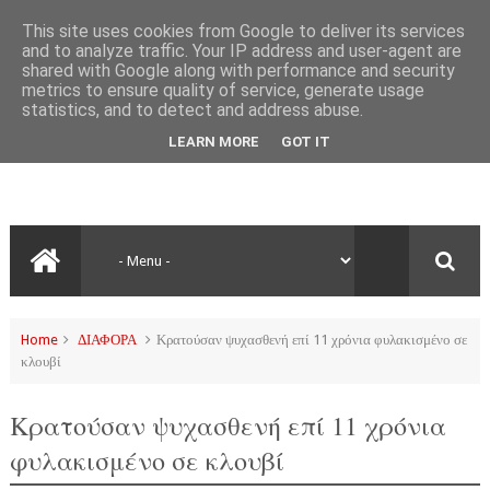
This site uses cookies from Google to deliver its services
and to analyze traffic. Your IP address and user-agent are
shared with Google along with performance and security
metrics to ensure quality of service, generate usage
statistics, and to detect and address abuse.
LEARN MORE
GOT IT
Home
ΔΙΑΦΟΡΑ
Κρατούσαν ψυχασθενή επί 11 χρόνια φυλακισμένο σε
κλουβί
Κρατούσαν ψυχασθενή επί 11 χρόνια
φυλακισμένο σε κλουβί