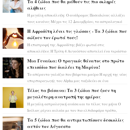
Τα 4 ζώδια που θα μάθουν τις πιο σκληρές
αλήθειες
Η μεγάλη αποκάλυψη: Ο ανάδρομος Ποσειδώνας αλλάζει
τους κανόνες Μέχρι τις 12 Δεκεμβρίου, το αστρολογικό
σκηνικό θυμίζει ταινία μυστηρίου ...
Η Αφροδίτη λύνει τις γλώσσες - Τα 3 ζώδια που
σώζουν τον έρωτά τους!
Η επιστροφή της Αφροδίτης βάζει φωτιά στις
αποκαλύψεις Η Τρίτη 4 Αυγούστου αποτελεί ένα τεράστιο
αστρολογικό ορόσημο, καθώς η Αφροδίτη πρ...
Μια Γυναίκα: Ο τραγικός θάνατος στο πρώτο
επεισόδιο που διαλύει τη Μαρίνα!
Το απέραντο γαλάζιο που βάφεται μαύρο Η αρχή της νέας
υπερπαραγωγής του Alpha μας ταξιδεύει σε ένα
ειδυλλιακό σκηνικό, πλημμυρισμένο από...
Τέλος τα βάσανα: Τα 3 ζώδια που ζουν τη
μεγαλύτερη ανατροπή της ημέρας
Η μεγάλη αστρολογική ανάσα και το τέλος του μήνα Ο
Ιούλιος ρίχνει αυλαία με τον πιο ελπιδοφόρο τρόπο,
καθώς η Σελήνη περνάει στο ζώδιο τω...
Τα 5 ζώδια που θα αντιμετωπίσουν δυσκολίες
αυτόν τον Αύγουστο