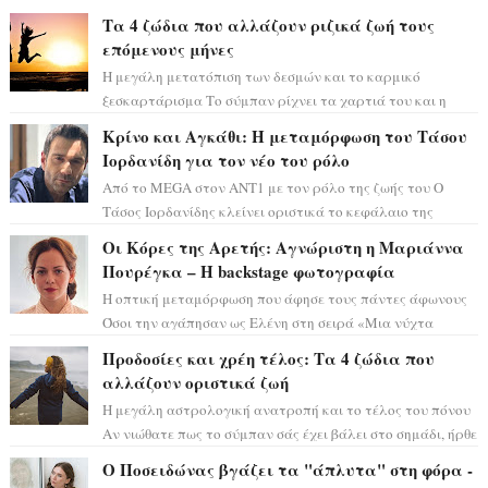
Τα 4 ζώδια που αλλάζουν ριζικά ζωή τους
επόμενους μήνες
Η μεγάλη μετατόπιση των δεσμών και το καρμικό
ξεσκαρτάρισμα Το σύμπαν ρίχνει τα χαρτιά του και η
αστρολόγος Έλενορ προειδοποιεί: οι σελην...
Κρίνο και Αγκάθι: Η μεταμόρφωση του Τάσου
Ιορδανίδη για τον νέο του ρόλο
Από το MEGA στον ΑΝΤ1 με τον ρόλο της ζωής του Ο
Τάσος Ιορδανίδης κλείνει οριστικά το κεφάλαιο της
τεράστιας επιτυχίας «Μια Νύχτα Μόνο» ...
Οι Κόρες της Αρετής: Αγνώριστη η Μαριάννα
Πουρέγκα – H backstage φωτογραφία
Η οπτική μεταμόρφωση που άφησε τους πάντες άφωνους
Όσοι την αγάπησαν ως Ελένη στη σειρά «Μια νύχτα
μόνο», θα πρέπει τώρα να προετοιμαστο...
Προδοσίες και χρέη τέλος: Τα 4 ζώδια που
αλλάζουν οριστικά ζωή
Η μεγάλη αστρολογική ανατροπή και το τέλος του πόνου
Αν νιώθατε πως το σύμπαν σάς έχει βάλει στο σημάδι, ήρθε
η ώρα να πάρετε μια βαθιά α...
Ο Ποσειδώνας βγάζει τα "άπλυτα" στη φόρα -