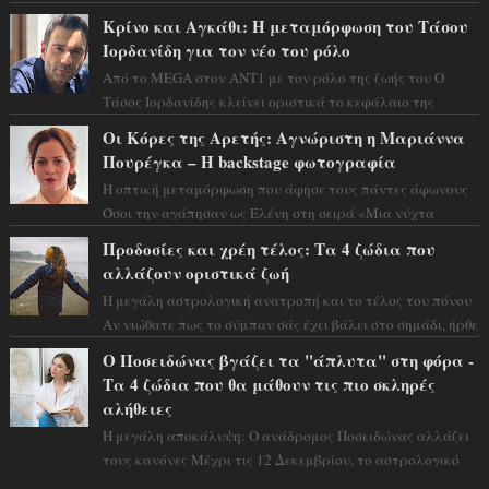
αστρολόγος Έλενορ προειδοποιεί: οι σελην...
Κρίνο και Αγκάθι: Η μεταμόρφωση του Τάσου
Ιορδανίδη για τον νέο του ρόλο
Από το MEGA στον ΑΝΤ1 με τον ρόλο της ζωής του Ο
Τάσος Ιορδανίδης κλείνει οριστικά το κεφάλαιο της
τεράστιας επιτυχίας «Μια Νύχτα Μόνο» ...
Οι Κόρες της Αρετής: Αγνώριστη η Μαριάννα
Πουρέγκα – H backstage φωτογραφία
Η οπτική μεταμόρφωση που άφησε τους πάντες άφωνους
Όσοι την αγάπησαν ως Ελένη στη σειρά «Μια νύχτα
μόνο», θα πρέπει τώρα να προετοιμαστο...
Προδοσίες και χρέη τέλος: Τα 4 ζώδια που
αλλάζουν οριστικά ζωή
Η μεγάλη αστρολογική ανατροπή και το τέλος του πόνου
Αν νιώθατε πως το σύμπαν σάς έχει βάλει στο σημάδι, ήρθε
η ώρα να πάρετε μια βαθιά α...
Ο Ποσειδώνας βγάζει τα "άπλυτα" στη φόρα -
Τα 4 ζώδια που θα μάθουν τις πιο σκληρές
αλήθειες
Η μεγάλη αποκάλυψη: Ο ανάδρομος Ποσειδώνας αλλάζει
τους κανόνες Μέχρι τις 12 Δεκεμβρίου, το αστρολογικό
σκηνικό θυμίζει ταινία μυστηρίου ...