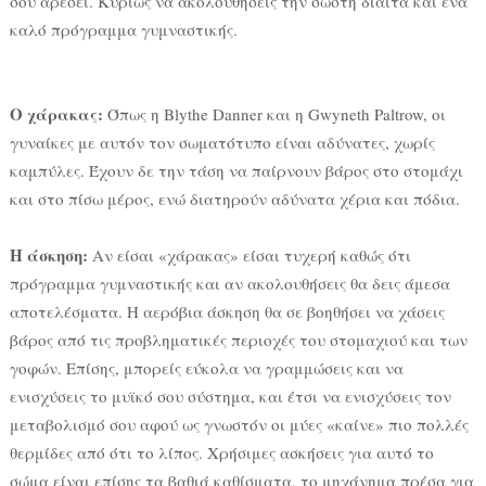
σου αρέσει. Κυρίως να ακολουθήσεις την σωστή δίαιτα και ένα
καλό πρόγραμμα γυμναστικής.
Ο χάρακας:
Όπως η Blythe Danner και η Gwyneth Paltrow, οι
γυναίκες με αυτόν τον σωματότυπο είναι αδύνατες, χωρίς
καμπύλες. Έχουν δε την τάση να παίρνουν βάρος στο στομάχι
και στο πίσω μέρος, ενώ διατηρούν αδύνατα χέρια και πόδια.
Η άσκηση:
Αν είσαι «χάρακας» είσαι τυχερή καθώς ότι
πρόγραμμα γυμναστικής και αν ακολουθήσεις θα δεις άμεσα
αποτελέσματα. Η αερόβια άσκηση θα σε βοηθήσει να χάσεις
βάρος από τις προβληματικές περιοχές του στομαχιού και των
γοφών. Επίσης, μπορείς εύκολα να γραμμώσεις και να
ενισχύσεις το μυϊκό σου σύστημα, και έτσι να ενισχύσεις τον
μεταβολισμό σου αφού ως γνωστόν οι μύες «καίνε» πιο πολλές
θερμίδες από ότι το λίπος. Χρήσιμες ασκήσεις για αυτό το
σώμα είναι επίσης τα βαθιά καθίσματα, το μηχάνημα πρέσα για