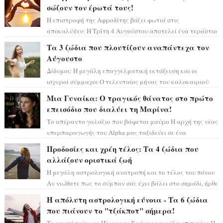
σώζουν τον έρωτά τους!
Η επιστροφή της Αφροδίτης βάζει φωτιά στις
αποκαλύψεις Η Τρίτη 4 Αυγούστου αποτελεί ένα τεράστιο
αστρολογικό ορόσημο, καθώς η Αφροδίτη πρ...
Τα 3 ζώδια που πλουτίζουν αναπάντεχα τον
Αύγουστο
Δίδυμοι: Η μεγάλη επαγγελματική εκτόξευση και οι
ισχυροί σύμμαχοι Ο τελευταίος μήνας του καλοκαιριού
έρχεται να ανατρέψει τα πάντα γύρω α...
Μια Γυναίκα: Ο τραγικός θάνατος στο πρώτο
επεισόδιο που διαλύει τη Μαρίνα!
Το απέραντο γαλάζιο που βάφεται μαύρο Η αρχή της νέας
υπερπαραγωγής του Alpha μας ταξιδεύει σε ένα
ειδυλλιακό σκηνικό, πλημμυρισμένο από...
Προδοσίες και χρέη τέλος: Τα 4 ζώδια που
αλλάζουν οριστικά ζωή
Η μεγάλη αστρολογική ανατροπή και το τέλος του πόνου
Αν νιώθατε πως το σύμπαν σάς έχει βάλει στο σημάδι, ήρθε
η ώρα να πάρετε μια βαθιά α...
Η απόλυτη αστρολογική εύνοια - Τα 6 ζώδια
που πιάνουν το "τζάκποτ" σήμερα!