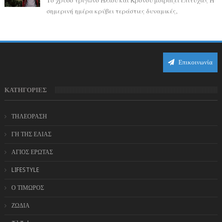
Το χρυσό τρίγωνο Ήλιου και Κρόνου μοιράζει επιτυχίες Η
σημερινή ημέρα κρύβει τεράστιες δυναμικές,
αποδεικνύοντας πως η πραγματική επιτυχί...
Επικοινωνία
ΚΑΤΗΓΟΡΙΕΣ
ΤΗΛΕΟΡΑΣΗ
ΓΗ ΤΗΣ ΕΛΙΑΣ
ΑΓΙΟΣ ΕΡΩΤΑΣ
LIFESTYLE
Ο ΤΙΜΩΡΟΣ
ΖΩΔΙΑ