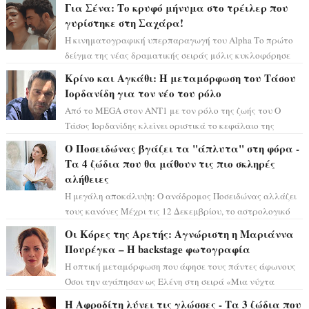
αστρολόγος Έλενορ προειδοποιεί: οι σελην...
Για Σένα: Το κρυφό μήνυμα στο τρέιλερ που
γυρίστηκε στη Σαχάρα!
Η κινηματογραφική υπερπαραγωγή του Alpha Το πρώτο
δείγμα της νέας δραματικής σειράς μόλις κυκλοφόρησε
και η αισθητική του ξεπερνά κάθε π...
Κρίνο και Αγκάθι: Η μεταμόρφωση του Τάσου
Ιορδανίδη για τον νέο του ρόλο
Από το MEGA στον ΑΝΤ1 με τον ρόλο της ζωής του Ο
Τάσος Ιορδανίδης κλείνει οριστικά το κεφάλαιο της
τεράστιας επιτυχίας «Μια Νύχτα Μόνο» ...
Ο Ποσειδώνας βγάζει τα "άπλυτα" στη φόρα -
Τα 4 ζώδια που θα μάθουν τις πιο σκληρές
αλήθειες
Η μεγάλη αποκάλυψη: Ο ανάδρομος Ποσειδώνας αλλάζει
τους κανόνες Μέχρι τις 12 Δεκεμβρίου, το αστρολογικό
σκηνικό θυμίζει ταινία μυστηρίου ...
Οι Κόρες της Αρετής: Αγνώριστη η Μαριάννα
Πουρέγκα – H backstage φωτογραφία
Η οπτική μεταμόρφωση που άφησε τους πάντες άφωνους
Όσοι την αγάπησαν ως Ελένη στη σειρά «Μια νύχτα
μόνο», θα πρέπει τώρα να προετοιμαστο...
Η Αφροδίτη λύνει τις γλώσσες - Τα 3 ζώδια που