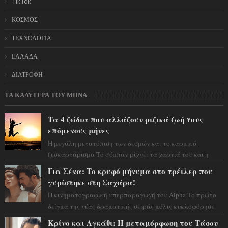
TikTok
ΚΟΣΜΟΣ
ΤΕΧΝΟΛΟΓΙΑ
ΕΛΛΑΔΑ
ΔΙΑΤΡΟΦΗ
ΤΑ ΚΑΛΥΤΕΡΑ ΤΟΥ ΜΗΝΑ
Τα 4 ζώδια που αλλάζουν ριζικά ζωή τους
επόμενους μήνες
Η μεγάλη μετατόπιση των δεσμών και το καρμικό
ξεσκαρτάρισμα Το σύμπαν ρίχνει τα χαρτιά του και η
αστρολόγος Έλενορ προειδοποιεί: οι σελην...
Για Σένα: Το κρυφό μήνυμα στο τρέιλερ που
γυρίστηκε στη Σαχάρα!
Η κινηματογραφική υπερπαραγωγή του Alpha Το πρώτο
δείγμα της νέας δραματικής σειράς μόλις κυκλοφόρησε
και η αισθητική του ξεπερνά κάθε π...
Κρίνο και Αγκάθι: Η μεταμόρφωση του Τάσου