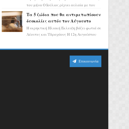
του μήνα Ο Ιούλιος ρίχνει αυλαία με τον
πιο ελπιδοφόρο τρόπο, καθώς η Σελήνη
Τα 5 ζώδια που θα αντιμετωπίσουν
περνάει στο ζώδιο τω...
δυσκολίες αυτόν τον Αύγουστο
Η εκρηκτική Ηλιακή Έκλειψη βάζει φωτιά σε
Λέοντες και Υδροχόους Η 12η Αυγούστου
σηματοδοτεί την έναρξη του αστρολογικού
χάους, καθώς η Ηλια...
Επικοινωνία