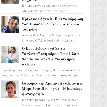
Η κινηματογραφική υπερπαραγωγή του
Alpha Το πρώτο δείγμα της νέας
δραματικής σειράς μόλις κυκλοφόρησε και
Κρίνο και Αγκάθι: Η μεταμόρφωση
η αισθητική του ξεπερνά κάθε π...
του Τάσου Ιορδανίδη για τον νέο
του ρόλο
Από το MEGA στον ΑΝΤ1 με τον ρόλο της
ζωής του Ο Τάσος Ιορδανίδης κλείνει
οριστικά το κεφάλαιο της τεράστιας
Ο Ποσειδώνας βγάζει τα
επιτυχίας «Μια Νύχτα Μόνο» ...
"άπλυτα" στη φόρα - Τα 4 ζώδια
που θα μάθουν τις πιο σκληρές
αλήθειες
Η μεγάλη αποκάλυψη: Ο ανάδρομος Ποσειδώνας αλλάζει
τους κανόνες Μέχρι τις 12 Δεκεμβρίου, το αστρολογικό
σκηνικό θυμίζει ταινία μυστηρίου ...
Οι Κόρες της Αρετής: Αγνώριστη η
Μαριάννα Πουρέγκα – H backstage
φωτογραφία
Η οπτική μεταμόρφωση που άφησε τους
πάντες άφωνους Όσοι την αγάπησαν ως