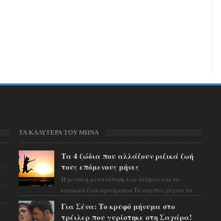
ΤΑ ΚΑΛΥΤΕΡΑ ΤΟΥ ΜΗΝΑ
Τα 4 ζώδια που αλλάζουν ριζικά ζωή
τους επόμενους μήνες
Η μεγάλη μετατόπιση των δεσμών και το
καρμικό ξεσκαρτάρισμα Το σύμπαν ρίχνει τα
χαρτιά του και η αστρολόγος Έλενορ
Για Σένα: Το κρυφό μήνυμα στο
προειδοποιεί: οι σελην...
τρέιλερ που γυρίστηκε στη Σαχάρα!