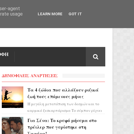
user-agent
erate usage
LEARN MORE
GOT IT
ΟΦΗ
ΔΗΜΟΦΙΛΕΙΣ ΑΝΑΡΤΗΣΕΙΣ
Τα 4 ζώδια που αλλάζουν ριζικά
ζωή τους επόμενους μήνες
Η μεγάλη μετατόπιση των δεσμών και το
καρμικό ξεσκαρτάρισμα Το σύμπαν ρίχνει
τα χαρτιά του και η αστρολόγος Έλενορ
Για Σένα: Το κρυφό μήνυμα στο
προειδοποιεί: οι σελην...
τρέιλερ που γυρίστηκε στη
Σαχάρα!