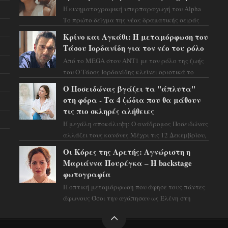
Η κινηματογραφική υπερπαραγωγή του Alpha
Το πρώτο δείγμα της νέας δραματικής σειράς
μόλις κυκλοφόρησε και η αισθητική του ξεπερνά
Κρίνο και Αγκάθι: Η μεταμόρφωση του
κάθε π...
Τάσου Ιορδανίδη για τον νέο του ρόλο
Από το MEGA στον ΑΝΤ1 με τον ρόλο της ζωής
του Ο Τάσος Ιορδανίδης κλείνει οριστικά το
κεφάλαιο της τεράστιας επιτυχίας «Μια Νύχτα
Ο Ποσειδώνας βγάζει τα "άπλυτα"
Μόνο» ...
στη φόρα - Τα 4 ζώδια που θα μάθουν
τις πιο σκληρές αλήθειες
Η μεγάλη αποκάλυψη: Ο ανάδρομος Ποσειδώνας
αλλάζει τους κανόνες Μέχρι τις 12 Δεκεμβρίου,
το αστρολογικό σκηνικό θυμίζει ταινία
Οι Κόρες της Αρετής: Αγνώριστη η
μυστηρίου ...
Μαριάννα Πουρέγκα – H backstage
φωτογραφία
Η οπτική μεταμόρφωση που άφησε τους πάντες
άφωνους Όσοι την αγάπησαν ως Ελένη στη
σειρά «Μια νύχτα μόνο», θα πρέπει τώρα να
προετοιμαστο...