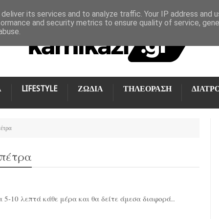
deliver its services and to analyze traffic. Your IP address and 
formance and security metrics to ensure quality of service, gen
abuse.
Α
LIFESTYLE
ΖΩΔΙΑ
ΤΗΛΕΟΡΑΣΗ
ΔΙΑΤΡ
πέτρα
 πέτρα
α 5-10 λεπτά κάθε μέρα και θα δείτε άμεσα διαφορά..