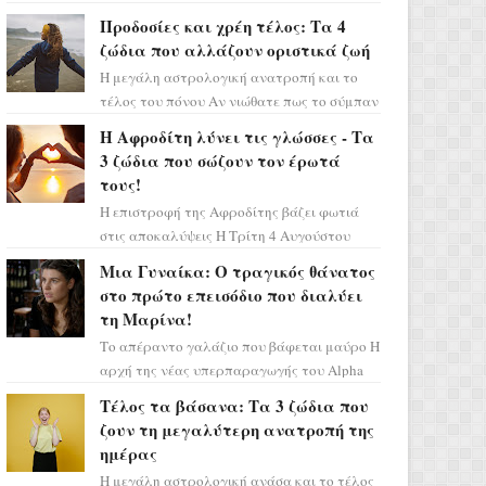
Ελένη στη σειρά «Μια νύχτα μόνο», θα
Προδοσίες και χρέη τέλος: Τα 4
πρέπει τώρα να προετοιμαστο...
ζώδια που αλλάζουν οριστικά ζωή
Η μεγάλη αστρολογική ανατροπή και το
τέλος του πόνου Αν νιώθατε πως το σύμπαν
σάς έχει βάλει στο σημάδι, ήρθε η ώρα να
Η Αφροδίτη λύνει τις γλώσσες - Τα
πάρετε μια βαθιά α...
3 ζώδια που σώζουν τον έρωτά
τους!
Η επιστροφή της Αφροδίτης βάζει φωτιά
στις αποκαλύψεις Η Τρίτη 4 Αυγούστου
αποτελεί ένα τεράστιο αστρολογικό
Μια Γυναίκα: Ο τραγικός θάνατος
ορόσημο, καθώς η Αφροδίτη πρ...
στο πρώτο επεισόδιο που διαλύει
τη Μαρίνα!
Το απέραντο γαλάζιο που βάφεται μαύρο Η
αρχή της νέας υπερπαραγωγής του Alpha
μας ταξιδεύει σε ένα ειδυλλιακό σκηνικό,
Τέλος τα βάσανα: Τα 3 ζώδια που
πλημμυρισμένο από...
ζουν τη μεγαλύτερη ανατροπή της
ημέρας
Η μεγάλη αστρολογική ανάσα και το τέλος