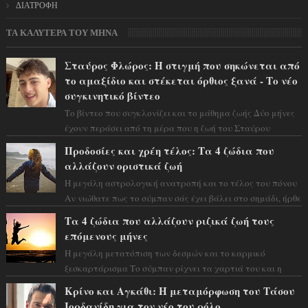
ΔΙΑΤΡΟΦΗ
ΤΑ ΚΑΛΥΤΕΡΑ ΤΟΥ ΜΗΝΑ
Σταύρος Φλώρος: Η στιγμή που σηκώνεται από
το αμαξίδιο και στέκεται όρθιος ξανά - Το νέο
συγκινητικό βίντεο
Το βίντεο που συγκλονίζει και το μάθημα ζωής Δύο μήνες
έχουν περάσει από τη μέρα που η ζωή του Σταύρου
Φλώρου άλλαξε για πάντα. Ο πρώην...
Προδοσίες και χρέη τέλος: Τα 4 ζώδια που
αλλάζουν οριστικά ζωή
Η μεγάλη αστρολογική ανατροπή και το τέλος του πόνου
Αν νιώθατε πως το σύμπαν σάς έχει βάλει στο σημάδι, ήρθε
η ώρα να πάρετε μια βαθιά α...
Τα 4 ζώδια που αλλάζουν ριζικά ζωή τους
επόμενους μήνες
Η μεγάλη μετατόπιση των δεσμών και το καρμικό
ξεσκαρτάρισμα Το σύμπαν ρίχνει τα χαρτιά του και η
αστρολόγος Έλενορ προειδοποιεί: οι σελην...
Κρίνο και Αγκάθι: Η μεταμόρφωση του Τάσου
Ιορδανίδη για τον νέο του ρόλο