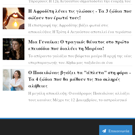
Υδροχόους Η 12η Αυγούστου σηματοδοτεί την έναρξη του
αστρολογικού χάους, καθώς η Ηλια...
Η Αφροδίτη λύνει τις γλώσσες - Τα 3 ζώδια που
σώζουν τον έρωτά τους!
Η επιστροφή της Αφροδίτης βάζει φωτιά στις
αποκαλύψεις Η Τρίτη 4 Αυγούστου αποτελεί ένα τεράστιο
αστρολογικό ορόσημο, καθώς η Αφροδίτη πρ...
Μια Γυναίκα: Ο τραγικός θάνατος στο πρώτο
επεισόδιο που διαλύει τη Μαρίνα!
Το απέραντο γαλάζιο που βάφεται μαύρο Η αρχή της νέας
υπερπαραγωγής του Alpha μας ταξιδεύει σε ένα
ειδυλλιακό σκηνικό, πλημμυρισμένο από...
Ο Ποσειδώνας βγάζει τα "άπλυτα" στη φόρα -
Τα 4 ζώδια που θα μάθουν τις πιο σκληρές
αλήθειες
Η μεγάλη αποκάλυψη: Ο ανάδρομος Ποσειδώνας αλλάζει
τους κανόνες Μέχρι τις 12 Δεκεμβρίου, το αστρολογικό
σκηνικό θυμίζει ταινία μυστηρίου ...
Επικοινωνία