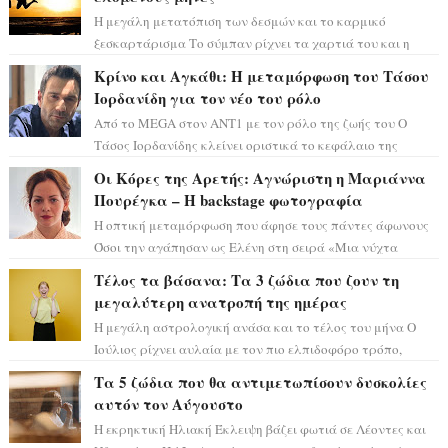
Η μεγάλη μετατόπιση των δεσμών και το καρμικό
ξεσκαρτάρισμα Το σύμπαν ρίχνει τα χαρτιά του και η
αστρολόγος Έλενορ προειδοποιεί: οι σελην...
Κρίνο και Αγκάθι: Η μεταμόρφωση του Τάσου
Ιορδανίδη για τον νέο του ρόλο
Από το MEGA στον ΑΝΤ1 με τον ρόλο της ζωής του Ο
Τάσος Ιορδανίδης κλείνει οριστικά το κεφάλαιο της
τεράστιας επιτυχίας «Μια Νύχτα Μόνο» ...
Οι Κόρες της Αρετής: Αγνώριστη η Μαριάννα
Πουρέγκα – H backstage φωτογραφία
Η οπτική μεταμόρφωση που άφησε τους πάντες άφωνους
Όσοι την αγάπησαν ως Ελένη στη σειρά «Μια νύχτα
μόνο», θα πρέπει τώρα να προετοιμαστο...
Τέλος τα βάσανα: Τα 3 ζώδια που ζουν τη
μεγαλύτερη ανατροπή της ημέρας
Η μεγάλη αστρολογική ανάσα και το τέλος του μήνα Ο
Ιούλιος ρίχνει αυλαία με τον πιο ελπιδοφόρο τρόπο,
καθώς η Σελήνη περνάει στο ζώδιο τω...
Τα 5 ζώδια που θα αντιμετωπίσουν δυσκολίες
αυτόν τον Αύγουστο
Η εκρηκτική Ηλιακή Έκλειψη βάζει φωτιά σε Λέοντες και