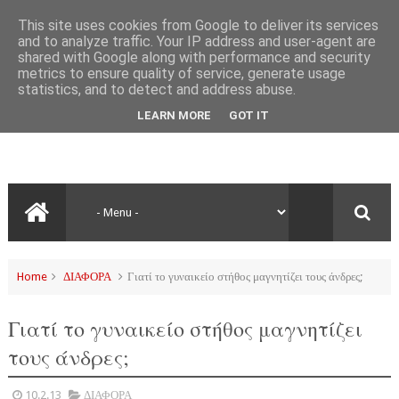
This site uses cookies from Google to deliver its services
and to analyze traffic. Your IP address and user-agent are
shared with Google along with performance and security
metrics to ensure quality of service, generate usage
statistics, and to detect and address abuse.
LEARN MORE
GOT IT
Home
ΔΙΑΦΟΡΑ
Γιατί το γυναικείο στήθος μαγνητίζει τους άνδρες;
Γιατί το γυναικείο στήθος μαγνητίζει
τους άνδρες;
10.2.13
ΔΙΑΦΟΡΑ