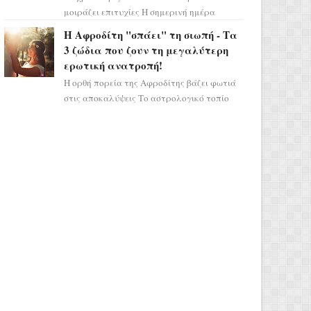
μοιράζει επιτυχίες Η σημερινή ημέρα
κρύβει τεράστιες δυναμικές,
Η Αφροδίτη "σπάει" τη σιωπή - Τα
αποδεικνύοντας πως η πραγματική
3 ζώδια που ζουν τη μεγαλύτερη
επιτυχί...
ερωτική ανατροπή!
Η ορθή πορεία της Αφροδίτης βάζει φωτιά
στις αποκαλύψεις Το αστρολογικό τοπίο
αλλάζει ριζικά, καθώς η Αφροδίτη
επιστρέφει σε ορθή πορεία ...