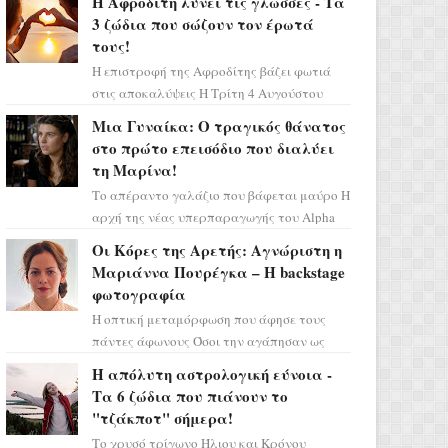
Η Αφροδίτη λύνει τις γλώσσες - Τα
3 ζώδια που σώζουν τον έρωτά
τους!
Η επιστροφή της Αφροδίτης βάζει φωτιά
στις αποκαλύψεις Η Τρίτη 4 Αυγούστου
αποτελεί ένα τεράστιο αστρολογικό
Μια Γυναίκα: Ο τραγικός θάνατος
ορόσημο, καθώς η Αφροδίτη πρ...
στο πρώτο επεισόδιο που διαλύει
τη Μαρίνα!
Το απέραντο γαλάζιο που βάφεται μαύρο Η
αρχή της νέας υπερπαραγωγής του Alpha
μας ταξιδεύει σε ένα ειδυλλιακό σκηνικό,
Οι Κόρες της Αρετής: Αγνώριστη η
πλημμυρισμένο από...
Μαριάννα Πουρέγκα – H backstage
φωτογραφία
Η οπτική μεταμόρφωση που άφησε τους
πάντες άφωνους Όσοι την αγάπησαν ως
Ελένη στη σειρά «Μια νύχτα μόνο», θα
Η απόλυτη αστρολογική εύνοια -
πρέπει τώρα να προετοιμαστο...
Τα 6 ζώδια που πιάνουν το
"τζάκποτ" σήμερα!
Το χρυσό τρίγωνο Ήλιου και Κρόνου