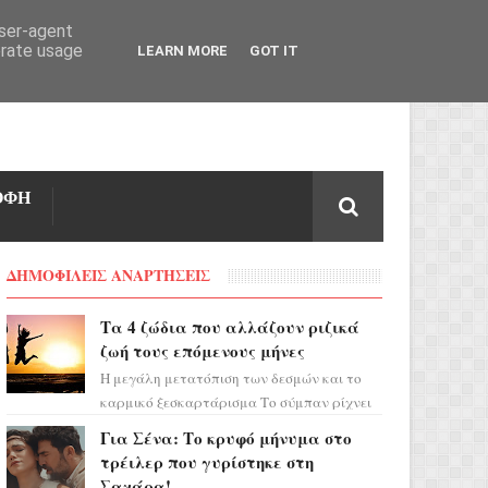
user-agent
erate usage
LEARN MORE
GOT IT
ΟΦΗ
ΔΗΜΟΦΙΛΕΙΣ ΑΝΑΡΤΗΣΕΙΣ
Τα 4 ζώδια που αλλάζουν ριζικά
ζωή τους επόμενους μήνες
Η μεγάλη μετατόπιση των δεσμών και το
καρμικό ξεσκαρτάρισμα Το σύμπαν ρίχνει
τα χαρτιά του και η αστρολόγος Έλενορ
Για Σένα: Το κρυφό μήνυμα στο
προειδοποιεί: οι σελην...
τρέιλερ που γυρίστηκε στη
Σαχάρα!