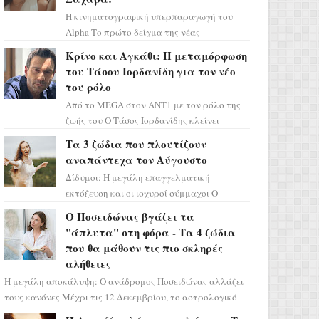
Η κινηματογραφική υπερπαραγωγή του
Alpha Το πρώτο δείγμα της νέας
δραματικής σειράς μόλις κυκλοφόρησε και
Κρίνο και Αγκάθι: Η μεταμόρφωση
η αισθητική του ξεπερνά κάθε π...
του Τάσου Ιορδανίδη για τον νέο
του ρόλο
Από το MEGA στον ΑΝΤ1 με τον ρόλο της
ζωής του Ο Τάσος Ιορδανίδης κλείνει
οριστικά το κεφάλαιο της τεράστιας
Τα 3 ζώδια που πλουτίζουν
επιτυχίας «Μια Νύχτα Μόνο» ...
αναπάντεχα τον Αύγουστο
Δίδυμοι: Η μεγάλη επαγγελματική
εκτόξευση και οι ισχυροί σύμμαχοι Ο
τελευταίος μήνας του καλοκαιριού έρχεται
Ο Ποσειδώνας βγάζει τα
να ανατρέψει τα πάντα γύρω α...
"άπλυτα" στη φόρα - Τα 4 ζώδια
που θα μάθουν τις πιο σκληρές
αλήθειες
Η μεγάλη αποκάλυψη: Ο ανάδρομος Ποσειδώνας αλλάζει
τους κανόνες Μέχρι τις 12 Δεκεμβρίου, το αστρολογικό
σκηνικό θυμίζει ταινία μυστηρίου ...