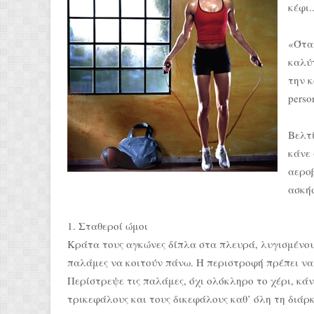
κέφι..
«Όταν
καλύτ
την 
person
Βελτί
κάνε 
αερο
ασκήσ
1. Σταθεροί ώμοι
Κράτα τους αγκώνες δίπλα στα πλευρά, λυγισμένου
παλάμες να κοιτούν πάνω. Η περιστροφή πρέπει να 
Περίστρεψε τις παλάμες, όχι ολόκληρο το χέρι, κά
τρικεφάλους και τους δικεφάλους καθ’ όλη τη διάρκ