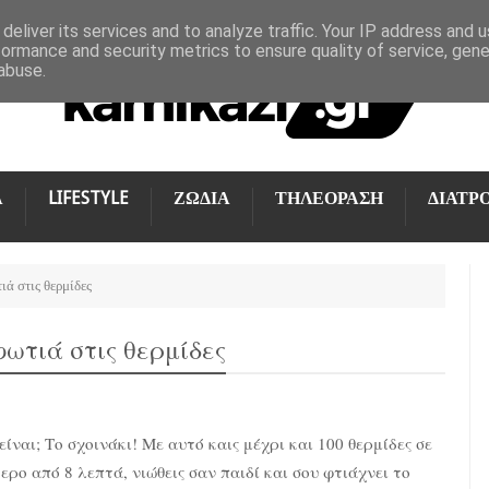
deliver its services and to analyze traffic. Your IP address and 
formance and security metrics to ensure quality of service, gen
abuse.
Α
LIFESTYLE
ΖΩΔΙΑ
ΤΗΛΕΟΡΑΣΗ
ΔΙΑΤΡ
ιά στις θερμίδες
φωτιά στις θερμίδες
είναι; Το σχοινάκι! Με αυτό καις μέχρι και 100 θερμίδες σε
ερο από 8 λεπτά, νιώθεις σαν παιδί και σου φτιάχνει το