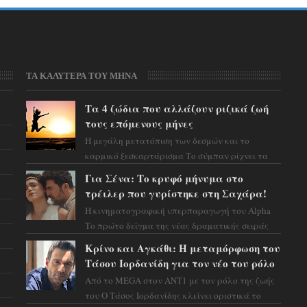
ΤΑ ΚΑΛΥΤΕΡΑ ΤΟΥ ΜΗΝΑ
Τα 4 ζώδια που αλλάζουν ριζικά ζωή
τους επόμενους μήνες
Η μεγάλη μετατόπιση των δεσμών και το
καρμικό ξεσκαρτάρισμα Το σύμπαν ρίχνει τα
χαρτιά του και η αστρολόγος Έλενορ
Για Σένα: Το κρυφό μήνυμα στο
προειδοποιεί: οι σελην...
τρέιλερ που γυρίστηκε στη Σαχάρα!
Η κινηματογραφική υπερπαραγωγή του Alpha
Το πρώτο δείγμα της νέας δραματικής σειράς
μόλις κυκλοφόρησε και η αισθητική του ξεπερνά
Κρίνο και Αγκάθι: Η μεταμόρφωση του
κάθε π...
Τάσου Ιορδανίδη για τον νέο του ρόλο
Από το MEGA στον ΑΝΤ1 με τον ρόλο της ζωής
του Ο Τάσος Ιορδανίδης κλείνει οριστικά το