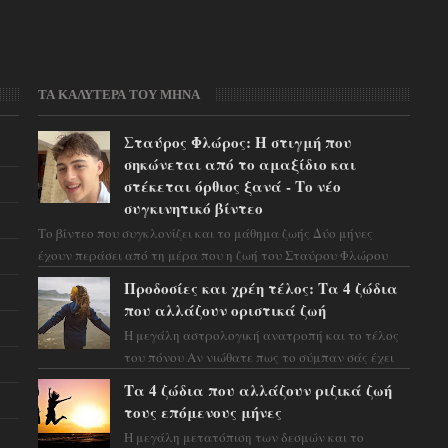
ΤΑ ΚΑΛΥΤΕΡΑ ΤΟΥ ΜΗΝΑ
Σταύρος Φλώρος: Η στιγμή που
σηκώνεται από το αμαξίδιο και
στέκεται όρθιος ξανά - Το νέο
συγκινητικό βίντεο
Το βίντεο που συγκλονίζει και το μάθημα ζωής Δύο μήνες
έχουν περάσει από τη μέρα που η ζωή του Σταύρου Φλώρου
άλλαξε για πάντα. Ο πρώην...
Προδοσίες και χρέη τέλος: Τα 4 ζώδια
που αλλάζουν οριστικά ζωή
Η μεγάλη αστρολογική ανατροπή και το τέλος
του πόνου Αν νιώθατε πως το σύμπαν σάς έχει
βάλει στο σημάδι, ήρθε η ώρα να πάρετε μια
Τα 4 ζώδια που αλλάζουν ριζικά ζωή
βαθιά α...
τους επόμενους μήνες
Η μεγάλη μετατόπιση των δεσμών και το