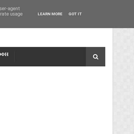
user-agent
erate usage
LEARN MORE
GOT IT
ΟΦΗ